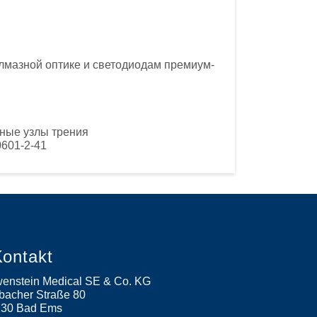
лмазной оптике и светодиодам премиум-
ные узлы трения
0601-2-41
ontakt
enstein Medical SE & Co. KG
bacher Straße 80
130
Bad Ems