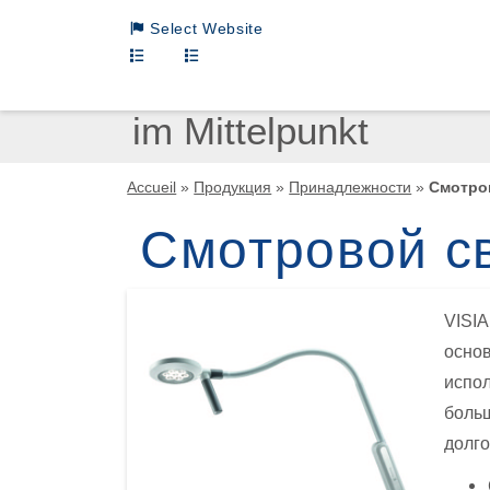
Select Website
Loewenstein Medical International Sites
Menschen
im Mittelpunkt
LM German
LM INTL English
Accueil
»
Продукция
»
Принадлежности
»
Смотров
LM INTL Russian
Смотровой с
LM INTL Spanish
LM INTL Chinese
VISIA
основ
испол
больш
долго