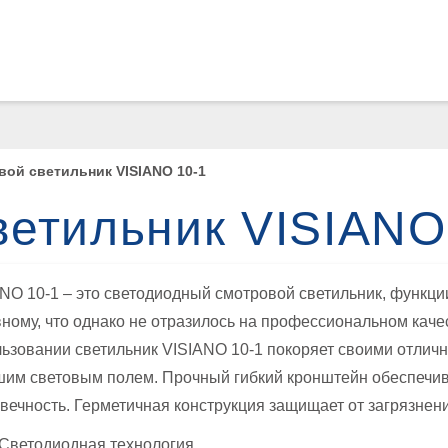
Loewenstein Medical Branches
Lö
Löwenstein Medical Austria
L
Löwenstein Medical France
Lö
ой светильник VISIANO 10-1
Löwenstein Medical Netherlands
ветильник VISIANO
Löwenstein Medical Switzerland
Löwenstein Medical Türkiye
NO 10-1 – это светодиодный смотровой светильник, функци
ному, что однако не отразилось на профессиональном каче
Löwenstein Medical UK
ьзовании светильник VISIANO 10-1 покоряет своими отлич
им световым полем. Прочный гибкий кронштейн обеспечив
вечность. Герметичная конструкция защищает от загрязнени
Светодиодная технология