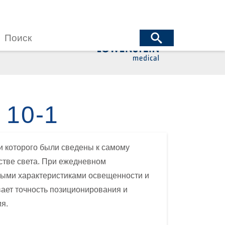
wenstein Medical Manufacturing
öwenstein Medical Technology
wenstein Medical Innovation
 10-1
и которого были сведены к самому
стве света. При ежедневном
ными характеристиками освещенности и
ает точность позиционирования и
я.