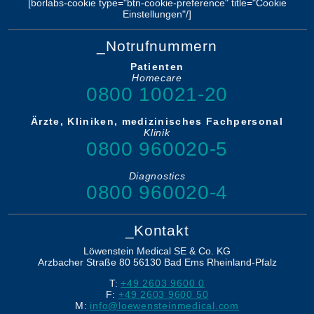
[borlabs-cookie type="btn-cookie-preference" title="Cookie
Einstellungen"/]
_Notrufnummern
Patienten
Homecare
0800 10021-20
Ärzte, Kliniken, medizinisches Fachpersonal
Klinik
0800 960020-5
Diagnostics
0800 960020-4
_Kontakt
Löwenstein Medical SE & Co. KG
Arzbacher Straße 80
56130
Bad Ems
Rheinland-Pfalz
T:
+49 2603 9600 0
F:
+49 2603 9600 50
M:
info@loewensteinmedical.com