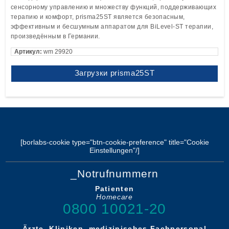
сенсорному управлению и множеству функций, поддерживающих
терапию и комфорт, prisma25ST является безопасным,
эффективным и бесшумным аппаратом для BiLevel-ST терапии,
произведённым в Германии.
Артикул:
wm 29920
Загрузки prisma25ST
[borlabs-cookie type="btn-cookie-preference" title="Cookie
Einstellungen"/]
_Notrufnummern
Patienten
Homecare
0800 10021-20
Ärzte, Kliniken, medizinisches Fachpersonal