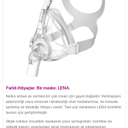
Löwenstein Medical Manufacturing
Nemlendiriciler
Compliance
Klinik Maskeler
Polisomnografi
Yazılım
Löwenstein Medical Technology
Poligrafi
Löwenstein Medical Innovation
Farklı ihtiyaçlar. Bir maske. LENA.
Nefes almak ve vermek bir çok insan için gayet doğaldır. Ventilasyon
yetersizliği veya solunum rahatsızlığı olan hastalarınsa, bu konuda
yardıma ve desteğe ihtiyacı vardır. Tam yüz maskemiz LENA özellikle
bunun için geliştirilmiştir.
Odak noktası öncelikle maskenin yüze yerleşimidir, özellikle de
yüksek basınç uygulaması veya inspirasyon ve ekspirasyon