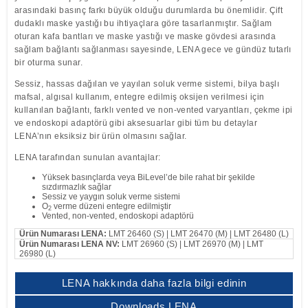
arasındaki basınç farkı büyük olduğu durumlarda bu önemlidir. Çift
dudaklı maske yastığı bu ihtiyaçlara göre tasarlanmıştır. Sağlam
oturan kafa bantları ve maske yastığı ve maske gövdesi arasında
sağlam bağlantı sağlanması sayesinde, LENA gece ve gündüz tutarlı
bir oturma sunar.
Sessiz, hassas dağılan ve yayılan soluk verme sistemi, bilya başlı
mafsal, algısal kullanım, entegre edilmiş oksijen verilmesi için
kullanılan bağlantı, farklı vented ve non-vented varyantları, çekme ipi
ve endoskopi adaptörü gibi aksesuarlar gibi tüm bu detaylar
LENA’nın eksiksiz bir ürün olmasını sağlar.
LENA tarafından sunulan avantajlar:
Yüksek basınçlarda veya BiLevel’de bile rahat bir şekilde
sızdırmazlık sağlar
Sessiz ve yaygın soluk verme sistemi
O
verme düzeni entegre edilmiştir
2
Vented, non-vented, endoskopi adaptörü
Ürün Numarası LENA:
LMT 26460 (S) | LMT 26470 (M) | LMT 26480 (L)
Ürün Numarası LENA NV:
LMT 26960 (S) | LMT 26970 (M) | LMT
26980 (L)
LENA hakkında daha fazla bilgi edinin
Downloads LENA