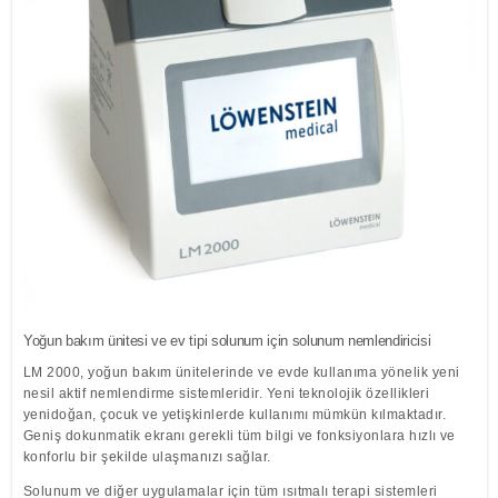
Löwenstein Medical Manufacturing
Nemlendiriciler
Compliance
Klinik Maskeler
Polisomnografi
Yazılım
Löwenstein Medical Technology
Poligrafi
Löwenstein Medical Innovation
Yoğun bakım ünitesi ve ev tipi solunum için solunum nemlendiricisi
LM 2000, yoğun bakım ünitelerinde ve evde kullanıma yönelik yeni
nesil aktif nemlendirme sistemleridir. Yeni teknolojik özellikleri
yenidoğan, çocuk ve yetişkinlerde kullanımı mümkün kılmaktadır.
Geniş dokunmatik ekranı gerekli tüm bilgi ve fonksiyonlara hızlı ve
konforlu bir şekilde ulaşmanızı sağlar.
Solunum ve diğer uygulamalar için tüm ısıtmalı terapi sistemleri