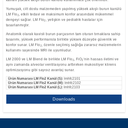
Yumuşak, cilt dostu malzemeden yapılmış yüksek akışlı burun kanülü
LM Flo
, etkili tedavi ve maksimum konfor arasındaki mükemmel
2
dengeyi sağlar. LM Flo
, yetişkin ve pediatrik hastalar için
2
tasarlanmıştır.
Anatomik olarak kavisli burun parçasının tam oturan tırnaklara sahip
tasarımı, yüksek performansla birlikte yüksek düzeyde güvenlik ve
konfor sunar. LM Flo
, özenle seçilmiş sağlığa zararsız malzemelerin
2
kullanımı sayesinde MRI ile uyumludur.
LM 2000
ve LM Blend ile birlikte LM Flo
, FiO
‘nin hassas iletimi ve
2
2
aynı zamanda alveolar ventilasyonu arttırırken mukosiliyer klirens
optimizasyonu gibi sayısız avantaj sunar.
Ürün Numarası LM Flo2 Kanül (S):
lmhfc2101
Ürün Numarası LM Flo2 Kanül (M):
lmhfc2102
Ürün Numarası LM Flo2 Kanül (L):
lmhfc2103
Downloads