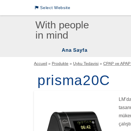
Select Website
Loewenstein Medical International Sites
With people
in mind
LM German
LM INTL English
Ana Sayfa
LM INTL Russian
Vent
Accueil
»
Produkte
»
Uyku Tedavisi
»
CPAP ve APAP 
LM INTL Spanish
Uyku
prisma20C
Mas
LM INTL Chinese
Uyku
LM’da
Asp
tasar
mükem
çalıştı