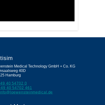
etisim
enstein Medical Technology GmbH + Co. KG
nsaalsweg 40D
525
Hamburg
+49 40 54702 0
+49 40 54702 461
info@loewensteinmedical.de