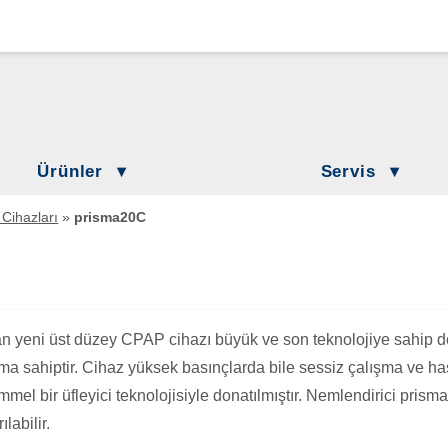
Loewenstein Medical Branches
Lö
Löwenstein Medical Austria
L
Löwenstein Medical France
Lö
Ürünler
Servis
Löwenstein Medical Netherlands
Löwenstein Academy
ilasyon
Cihazları
»
prisma20C
Hasta Bilgilendirme
Löwenstein Medical Switzerland
 Tedavisi
DownloadCenter
keler
Löwenstein Medical Türkiye
Etkinlikler
 Laboratuvarı
Löwenstein Medical UK
n yeni üst düzey CPAP cihazı büyük ve son teknolojiye sahip do
irasyon
ıma sahiptir. Cihaz yüksek basınçlarda bile sessiz çalışma ve
mel bir üfleyici teknolojisiyle donatılmıştır. Nemlendirici pris
rılabilir.