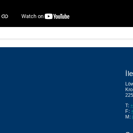
İl
Löw
Kro
22
T:
F:
M: