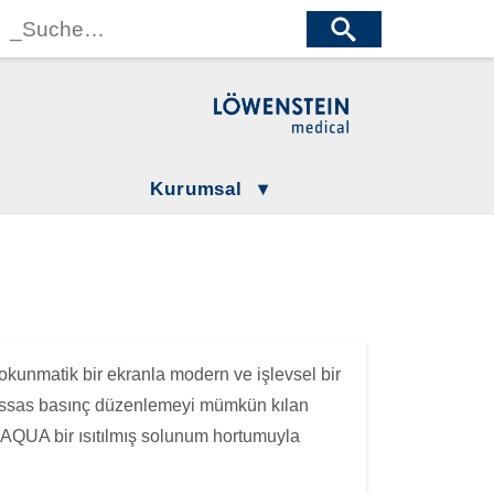
wenstein Medical Manufacturing
öwenstein Medical Technology
wenstein Medical Innovation
Kurumsal
Gizlilik Politikamız
LÖWENSTEIN GROUP
Şartlar ve Koşullar
Compliance
kunmatik bir ekranla modern ve işlevsel bir
 hassas basınç düzenlemeyi mümkün kılan
maAQUA bir ısıtılmış solunum hortumuyla