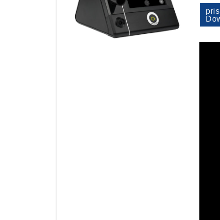
pri
Dow