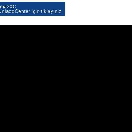
sma20C
nlaodCenter için tıklayınız