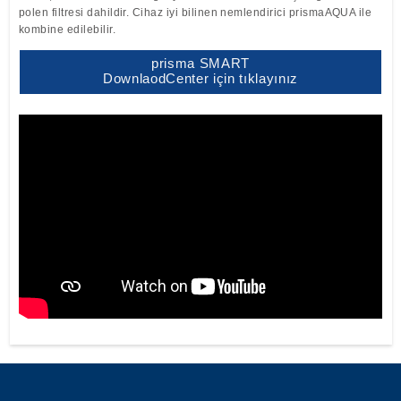
polen filtresi dahildir. Cihaz iyi bilinen nemlendirici prismaAQUA ile
kombine edilebilir.
prisma SMART
DownlaodCenter için tıklayınız