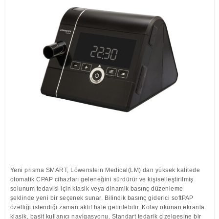
Löwenstein Medical Manufacturing
Löwenstein Medical Technology
Löwenstein Medical Innovation
Yeni prisma SMART, Löwenstein Medical(LM)’dan yüksek kalitede
otomatik CPAP cihazları geleneğini sürdürür ve kişiselleştirilmiş
solunum tedavisi için klasik veya dinamik basınç düzenleme
şeklinde yeni bir seçenek sunar. Bilindik basınç giderici softPAP
özelliği istendiği zaman aktif hale getirilebilir. Kolay okunan ekranla
klasik, basit kullanıcı navigasyonu. Standart tedarik çizelgesine bir