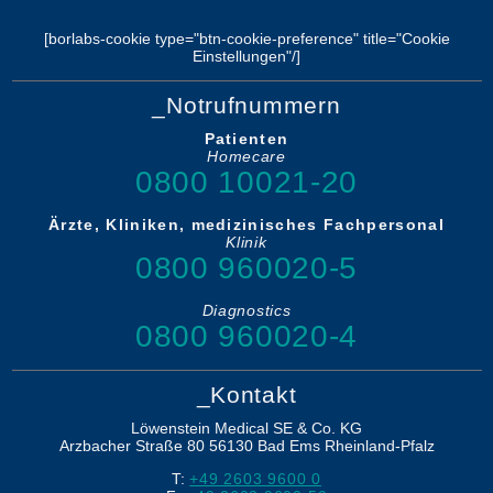
[borlabs-cookie type="btn-cookie-preference" title="Cookie
Einstellungen"/]
_Notrufnummern
Patienten
Homecare
0800 10021-20
Ärzte, Kliniken, medizinisches Fachpersonal
Klinik
0800 960020-5
Diagnostics
0800 960020-4
_Kontakt
Löwenstein Medical SE & Co. KG
Arzbacher Straße 80
56130
Bad Ems
Rheinland-Pfalz
T:
+49 2603 9600 0