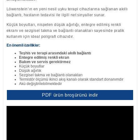
Löwenstein’ın en yeni nesil uyku terapi cihazlarına sağlanan akıllı
bağlantı, hastanın tedavisi ile ilgili net sinyaller sunar.
Küçük boyutları, nispeten düşük ağırlığı, entegre edilmiş renkli
ekranı ve sezgisel takma ve bağlantı olanakları sayesinde pratik
kullanım için ideal poligrafi cihazıdır.
En önemli özellikler:
Teşhis ve terapi arasındaki akıllı bağlantı
Entegre edilmiş renkli ekran
Bakım ve servis gerektirmez
Küçük boyutlar
Düşük ağırlık
Sezgisel takma ve bağlantı olanakları
Termistör ölçümü ikinci akış kanalı olarak standart donanımdır
Akü değiştirilebilmektedir
PDF ürün broşürünü indir