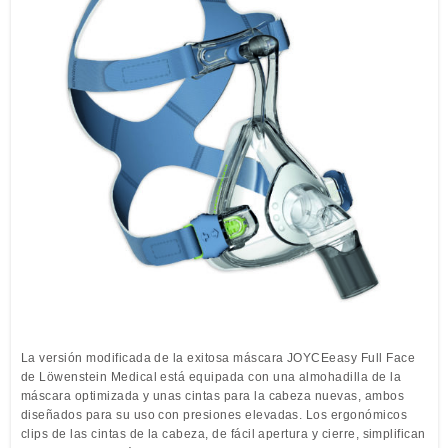
Cuidado domiciliario – Máscaras oronasales
Löwenstein Medical Manufacturing
Software
Condiciones generales de venta
Humidificadores
Compliance
Aviso legal
Löwenstein Medical Technology
Compresores y dispositivos
Certificaciones
de comprobación
Löwenstein Medical Innovation
Política de privacidad
Compresores
Monitoreo
Dispositivos de comprobación
Neonatología
Ventilación
Tratamiento de la apnea
del sueño
Termoterapia
Aparatos de CPAP y APAP
Diagnóstico del sueño
Fototerapia
Aparatos BiLevel S y ST
Polisomnografía
Gestión de las secreciones
Aparatos BiLevel SV (ASV)
Poligrafía
Accesorios
Humidificadores
Software
La versión modificada de la exitosa máscara JOYCEeasy Full Face
de Löwenstein Medical está equipada con una almohadilla de la
máscara optimizada y unas cintas para la cabeza nuevas, ambos
diseñados para su uso con presiones elevadas. Los ergonómicos
clips de las cintas de la cabeza, de fácil apertura y cierre, simplifican