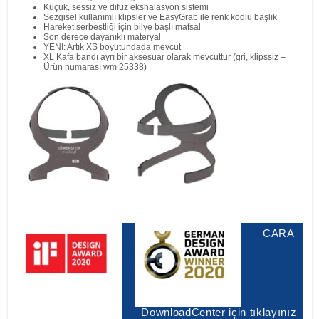
Küçük, sessiz ve difüz ekshalasyon sistemi
Sezgisel kullanımlı klipsler ve EasyGrab ile renk kodlu başlık
Hareket serbestliği için bilye başlı mafsal
Son derece dayanıklı materyal
YENI: Artık XS boyutundada mevcut
XL Kafa bandı ayrı bir aksesuar olarak mevcuttur (gri, klipssiz –
Ürün numarası wm 25338)
CARA
DownloadCenter için tıklayınız