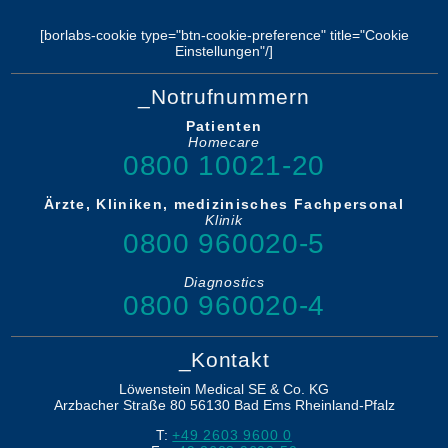
[borlabs-cookie type="btn-cookie-preference" title="Cookie
Einstellungen"/]
_Notrufnummern
Patienten
Homecare
0800 10021-20
Ärzte, Kliniken, medizinisches Fachpersonal
Klinik
0800 960020-5
Diagnostics
0800 960020-4
_Kontakt
Löwenstein Medical SE & Co. KG
Arzbacher Straße 80
56130
Bad Ems
Rheinland-Pfalz
T:
+49 2603 9600 0