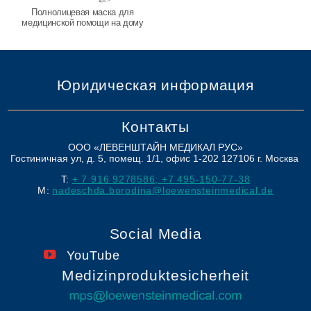
Полнолицевая маска для
медицинской помощи на дому
Юридическая информация
Контакты
ООО «ЛЕВЕНШТАЙН МЕДИКАЛ РУС»
Гостиничная ул, д. 5, помещ. 1/1, офис 1-202
127106
г. Москва
T:
+ 7 916 9278586; +7 495-150-77-38
M:
nadeschda.borodina@loewensteinmedical.de
Social Media
YouTube
Medizinproduktesicherheit