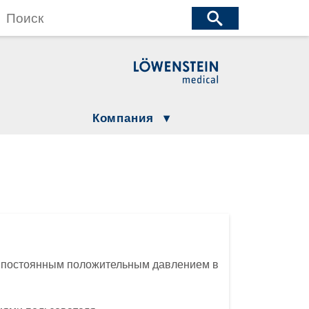
wenstein Medical Manufacturing
öwenstein Medical Technology
wenstein Medical Innovation
Компания
Юридическая информация
Compliance
Löwenstein Group
ция
и постоянным положительным давлением в