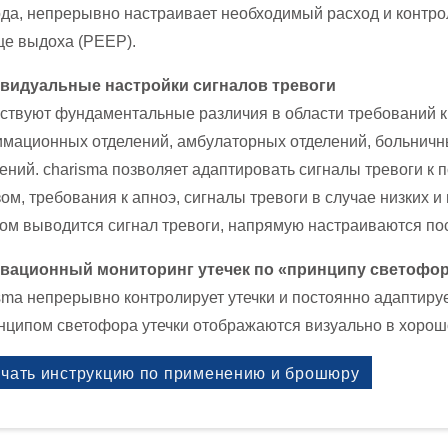
да, непрерывно настраивает необходимый расход и контр
це выдоха (PEEP).
видуальные настройки сигналов тревоги
твуют фундаментальные различия в области требований к
мационных отделений, амбулаторных отделений, больничны
ений. charisma позволяет адаптировать сигналы тревоги к
ом, требования к апноэ, сигналы тревоги в случае низких и
ом выводится сигнал тревоги, напрямую настраиваются по
вационный мониторинг утечек по «принципу светофо
sma непрерывно контролирует утечки и постоянно адаптиру
нципом светофора утечки отображаются визуально в хорош
чать инструкцию по применению и брошюру