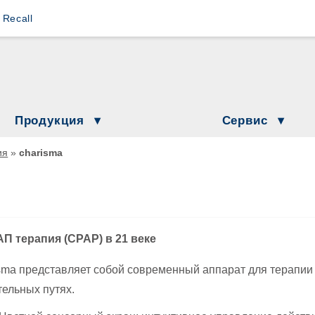
s Recall
Loewenstein Medical Branches
Lö
Löwenstein Medical Austria
L
Löwenstein Medical France
Lö
Продукция
Сервис
Löwenstein Medical Netherlands
козные аппараты
Новости
ия
»
charisma
Löwenstein Академия
Löwenstein Medical Switzerland
ки
Даты и события
 в домашних условиях
Löwenstein Medical Türkiye
Дополнительная информа
нимационная вентиляция
Löwenstein Medical UK
П терапия (CPAP) в 21 веке
ажнители
sma представляет собой современный аппарат для терапи
прессоры и контрольно-измерительные приборы
ельных путях.
иторинг