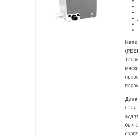
Нео
Леч
Диа
Непо
Уда
(PEE
При
Табли
маски
прове
пара
Дина
Стар
адапт
был с
chari