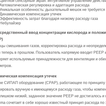
Цветной сенсорный экран: интуитивное управление действ
Автоматическая регулировка и адаптация расхода
натология
Уникальная особенность: дыхательный мешок не требуется
Динамическая компенсация утечек
ение апноэ во сне
Эффективность затрат благодаря низкому расходу газа
Небулайзер
гностика нарушений дыхания во сне
средственный ввод концентрации кислорода и положи
ление секрета
P)
надлежности
цы смешивания газов, корректировка расхода и неопредел
 теперь в прошлом. Пользователь напрямую вводит PEEP и
ряет используемые принадлежности для вентиляции и обе
метров.
мическая компенсация утечек
ое СИПАП оборудование (CPAP), работающее по принципу 
ировать вручную к имеющемуся расходу газа, чтобы компен
лишком низкий, заданное значение PEEP не достигалось и 
sma сочетает в себе хорошо известный принцип расхода по