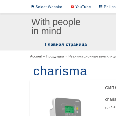
Select Website
YouTube
Philip
Loewenstein Medical International Sites
With people
in mind
LM German
LM INTL English
Главная страница
LM INTL Russian
Нар
Accueil
»
Продукция
»
Реанимационная вентиляц
LM INTL Spanish
Мас
charisma
ИВЛ
LM INTL Chinese
Реа
СИПА
Увл
chari
Ком
дыхат
Мон