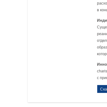
расхо
в кон
Инди
Сущес
реани
отдел
образ
котор
Инно
chari
с при
Ска