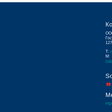
К
ОО
Гос
12
T:
+
M:
na
So
Me