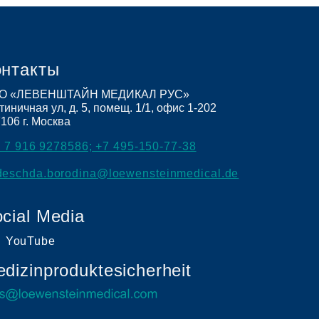
онтакты
О «ЛЕВЕНШТАЙН МЕДИКАЛ РУС»
тиничная ул, д. 5, помещ. 1/1, офис 1-202
7106
г. Москва
 7 916 9278586; +7 495-150-77-38
deschda.borodina@loewensteinmedical.de
cial Media
YouTube
dizinproduktesicherheit