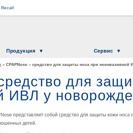
s Recall
Loewenstein Medical Branches
Lö
Löwenstein Medical Austria
L
Löwenstein Medical France
Lö
Продукция
Сервис
Löwenstein Medical Netherlands
козные аппараты
Новости
я
»
CPAPNose – средство для защиты носа при неинвазивной
Löwenstein Академия
Löwenstein Medical Switzerland
ки
средство для защи
Даты и события
 в домашних условиях
Löwenstein Medical Türkiye
й ИВЛ у новорожд
Дополнительная информа
нимационная вентиляция
Löwenstein Medical UK
ажнители
ose представляет собой средство для защиты кожи носа п
прессоры и контрольно-измерительные приборы
ношенных детей.
иторинг