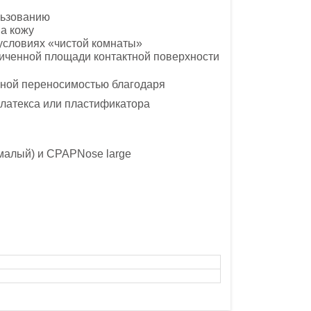
льзованию
а кожу
 условиях «чистой комнаты»
личенной площади контактной поверхности
жной переносимостью благодаря
 латекса или пластификатора
(малый) и CPAPNose large