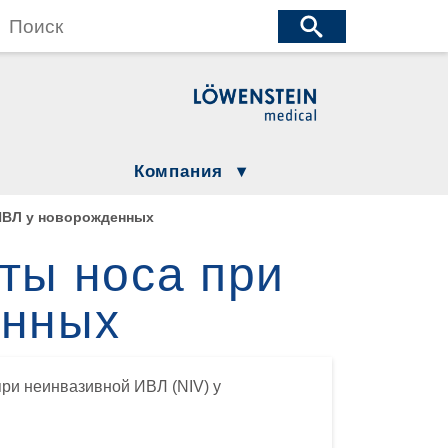
wenstein Medical Manufacturing
öwenstein Medical Technology
wenstein Medical Innovation
Компания
Юридическая информация
 ИВЛ у новорожденных
Compliance
ты носа при
Löwenstein Group
енных
ция
ри неинвазивной ИВЛ (NIV) у