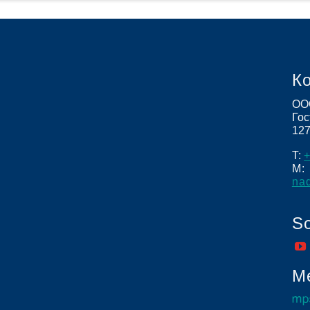
К
ОО
Гос
12
T:
+
M:
na
So
Me