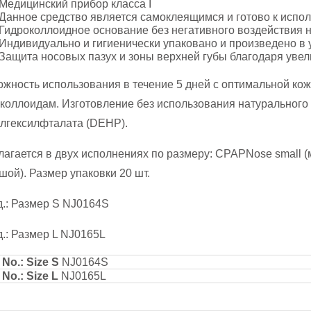
Медицинский прибор класса I
Данное средство является самоклеящимся и готово к испо
натология
Гидроколлоидное основание без негативного воздействия н
Индивидуально и гигиенически упаковано и произведено в
ение апноэ во сне
Защита носовых пазух и зоны верхней губы благодаря уве
гностика нарушений дыхания во сне
жность использования в течение 5 дней с оптимальной ко
коллоидам. Изготовление без использования натурального
ление секрета
лгексилфталата (DEHP).
надлежности
агается в двух исполнениях по размеру: CPAPNose small 
шой). Размер упаковки 20 шт.
.: Размер S NJ0164S
.: Размер L NJ0165L
 No.: Size S
NJ0164S
 No.: Size L
NJ0165L