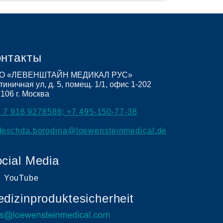
онтакты
О «ЛЕВЕНШТАЙН МЕДИКАЛ РУС»
тиничная ул, д. 5, помещ. 1/1, офис 1-202
7106
г. Москва
 7 916 9278586; +7 495-150-77-38
deschda.borodina@loewensteinmedical.de
cial Media
YouTube
dizinproduktesicherheit