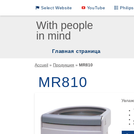
Select Website
YouTube
Philip
Loewenstein Medical International Sites
With people
in mind
LM German
LM INTL English
Главная страница
LM INTL Russian
Нар
Accueil
»
Продукция
»
MR810
LM INTL Spanish
Мас
MR810
ИВЛ
LM INTL Chinese
Реа
Увлаж
Увл
Ком
Мон