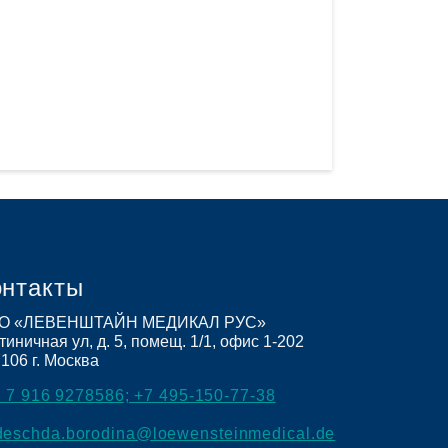
онтакты
О «ЛЕВЕНШТАЙН МЕДИКАЛ РУС»
тиничная ул, д. 5, помещ. 1/1, офис 1-202
7106
г. Москва
 7 916 9278586; +7 495-150-77-38
deschda.borodina@loewensteinmedical.de