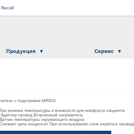
s Recall
Loewenstein Medical Branches
Lö
Löwenstein Medical Austria
L
Löwenstein Medical France
Lö
Продукция
Сервис
Löwenstein Medical Netherlands
козные аппараты
Новости
Löwenstein Академия
Löwenstein Medical Switzerland
ки
Даты и события
 в домашних условиях
Löwenstein Medical Türkiye
Дополнительная информа
нимационная вентиляция
Löwenstein Medical UK
нитель с подогревом MR810
ажнители
Три режима температуры и влажности для комфорта пациента
Адаптер провод Встроенный нагреватель
Датчик температуры окружающего воздуха
прессоры и контрольно-измерительные приборы
Снижает цепь конденсат При использовании схем нагретых провод
иторинг