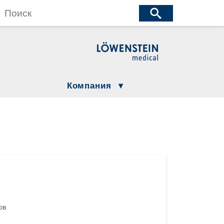
wenstein Medical Manufacturing
öwenstein Medical Technology
wenstein Medical Innovation
Компания
Юридическая информация
Compliance
Löwenstein Group
ция
ов