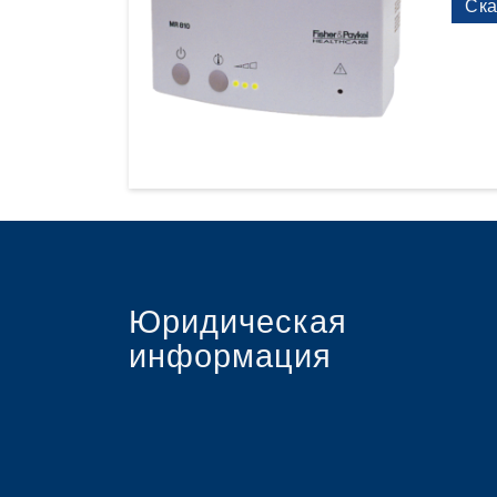
Ска
Нео
Леч
Диа
Уда
При
Юридическая
информация