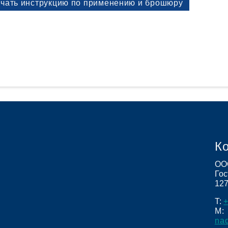
чать инструкцию по применению и брошюру
натология
ение апноэ во сне
гностика нарушений дыхания во сне
ление секрета
надлежности
К
ОО
Гос
12
T:
+
M:
na