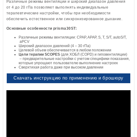
Различные режимы вентиляции и широкий диапазон давления
от 4 до 20 гПа позволяют выполнять индивидуальные
терапевтические настройки, чтобы при необходимости
обеспечить естественное или синхронизированное дыхание.
Основные особенности prisma30ST:
Различные режимы вентиляции: CPAP, APAP, S, T, S/T, autoS/T,
aPCV
Широкий диапазон давлений (4 – 30 гПа)
Целевой объем обеспечивается в любом положении
Цели терапии SCOPES
(для ХОБЛ (COPD) и гиповентиляции)
– предварительные настройки с учетом специфики показания,
которые упрощают пользователю выполнение настроек
Сверхтихая работа даже при высоком давлении
Скачать инструкцию по применению и брошюру