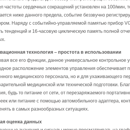
л частоты сердечных сокращений установлен на 100/мин, т
ается ниже данного предела, событие беззвучно регистрир
ром. Наряду с событийно-управляемой памятью прибор VG
ь тенденций и 16-часовую циклическую память полной отч
ых.
вационная технология – простота в использовании
вая все его функции, данное универсальное контрольное ус
дное расположение элементов управления обеспечивает пр
нного медицинского персонала, но и для ухаживающего пе
арительной медицинской или технической подготовки. Бл
ия, будь то питание от сети, от перезаряжаемого портативн
еек или питание с помощью автомобильного адаптера, ко
нять в самых разнообразных ситуациях.
ая оценка данных
аненные значения и сигналы можно просматривать на граф