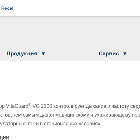
s Recall
Loewenstein Medical Branches
Lö
Löwenstein Medical Austria
L
Löwenstein Medical France
Lö
Продукция
Сервис
Löwenstein Medical Netherlands
козные аппараты
Новости
Löwenstein Академия
Löwenstein Medical Switzerland
ки
Даты и события
 в домашних условиях
Löwenstein Medical Türkiye
Дополнительная информа
нимационная вентиляция
Löwenstein Medical UK
®
р VitaGuard
VG 2100 контролирует дыхание и частоту сер
ажнители
стов, тем самым давая медицинскому и ухаживающему пер
улаторных, так и в стационарных условиях.
прессоры и контрольно-измерительные приборы
ции
иторинг