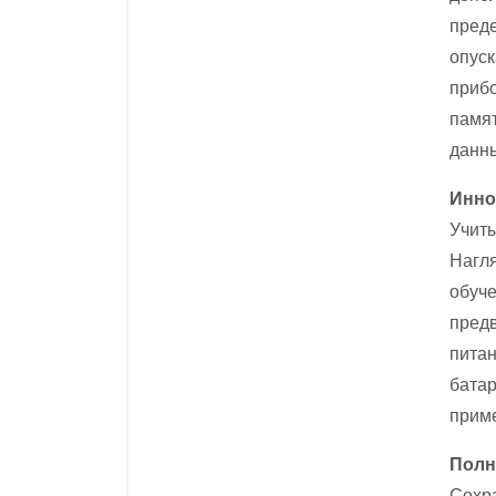
преде
опуск
прибо
памят
данн
Инно
Учиты
Нагля
обуче
предв
питан
батар
приме
Полн
Сохр