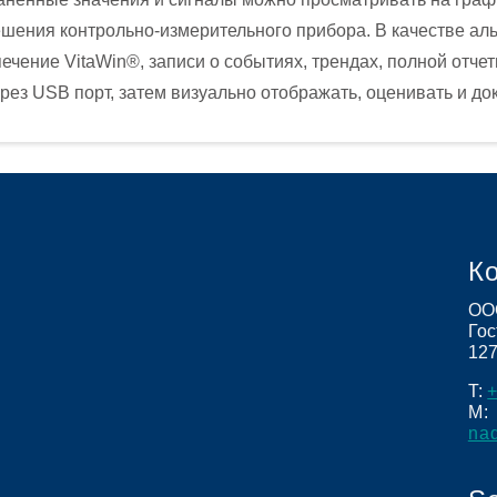
шения контрольно-измерительного прибора. В качестве ал
ечение VitaWin®, записи о событиях, трендах, полной отче
рез USB порт, затем визуально отображать, оценивать и до
К
ОО
Гос
12
T:
+
M:
na