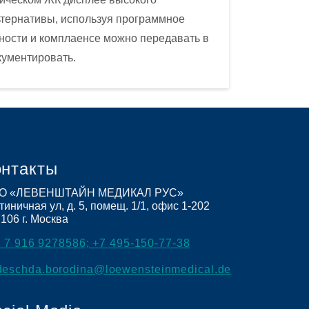
ьтернативы, используя программное
тности и комплаенсе можно передавать в
кументировать.
онтакты
О «ЛЕВЕНШТАЙН МЕДИКАЛ РУС»
тиничная ул, д. 5, помещ. 1/1, офис 1-202
7106
г. Москва
 7 916 9278586; +7 495-150-77-38
deschda.borodina@loewensteinmedical.de