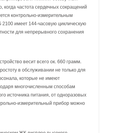
о, когда частота сердечных сокращений
уется контрольно-измерительным
 2100 имеет 144-часовую циклическую
етности для непрерывного сохранения
тройство весит всего ок. 660 грамм.
остоту в обслуживании не только для
рсонала, которые не имеют
агодаря многочисленным способам
ого источника питания, от одноразовых
нтрольно-измерительный прибор можно
ическом ЖК дисплее высокого