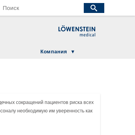
wenstein Medical Manufacturing
öwenstein Medical Technology
wenstein Medical Innovation
Компания
Юридическая информация
Compliance
Löwenstein Group
ция
дечных сокращений пациентов риска всех
соналу необходимую им уверенность как