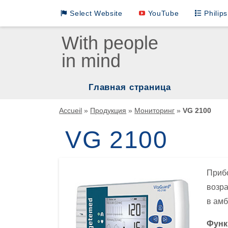
Select Website
YouTube
Philip
Loewenstein Medical International Sites
With people
in mind
LM German
LM INTL English
Главная страница
LM INTL Russian
Нар
Accueil
»
Продукция
»
Мониторинг
»
VG 2100
LM INTL Spanish
Мас
VG 2100
ИВЛ
LM INTL Chinese
Реа
Прибо
Увл
возра
в амб
Ком
Функ
Мон