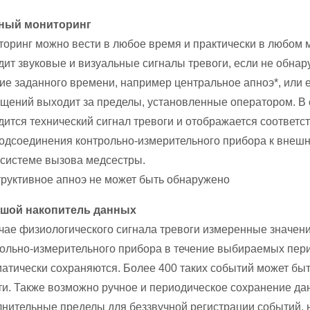
натология
ный мониторинг
оринг можно вести в любое время и практически в любом 
ение апноэ во сне
ит звуковые и визуальные сигналы тревоги, если не обна
гностика нарушений дыхания во сне
ие заданного времени, например центральное апноэ*, или 
щений выходит за пределы, установленные оператором. В 
ление секрета
ится технический сигнал тревоги и отображается соответ
надлежности
одсоединения контрольно-измерительного прибора к внешн
 системе вызова медсестры.
труктивное апноэ не может быть обнаружено
шой накопитель данных
чае физиологического сигнала тревоги измеренные значени
ольно-измерительного прибора в течение выбираемых пер
атически сохраняются. Более 400 таких событий может бы
и. Также возможно ручное и периодическое сохранение дан
нительные пределы для беззвучной регистрации событий, 