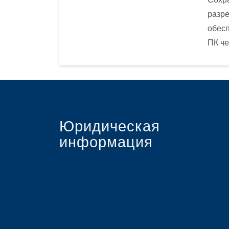
разре
обесп
ПК че
Юридическая
информация