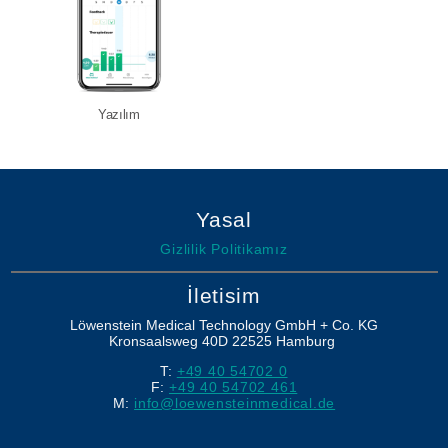
Yazılım
Yasal
Gizlilik Politikamız
İletisim
Löwenstein Medical Technology GmbH + Co. KG
Kronsaalsweg 40D
22525
Hamburg
T:
+49 40 54702 0
F:
+49 40 54702 461
M:
info@loewensteinmedical.de