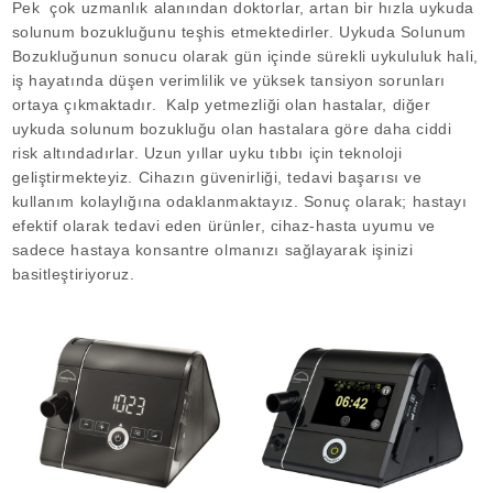
Pek çok uzmanlık alanından doktorlar, artan bir hızla uykuda
Löwenstein Medical Manufacturing
Nemlendiriciler
Compliance
Klinik Maskeler
Polisomnografi
solunum bozukluğunu teşhis etmektedirler. Uykuda Solunum
Bozukluğunun sonucu olarak gün içinde sürekli uykululuk hali,
Yazılım
Löwenstein Medical Technology
Poligrafi
iş hayatında düşen verimlilik ve yüksek tansiyon sorunları
Löwenstein Medical Innovation
ortaya çıkmaktadır. Kalp yetmezliği olan hastalar, diğer
uykuda solunum bozukluğu olan hastalara göre daha ciddi
risk altındadırlar. Uzun yıllar uyku tıbbı için teknoloji
geliştirmekteyiz. Cihazın güvenirliği, tedavi başarısı ve
kullanım kolaylığına odaklanmaktayız. Sonuç olarak; hastayı
efektif olarak tedavi eden ürünler, cihaz-hasta uyumu ve
sadece hastaya konsantre olmanızı sağlayarak işinizi
basitleştiriyoruz.