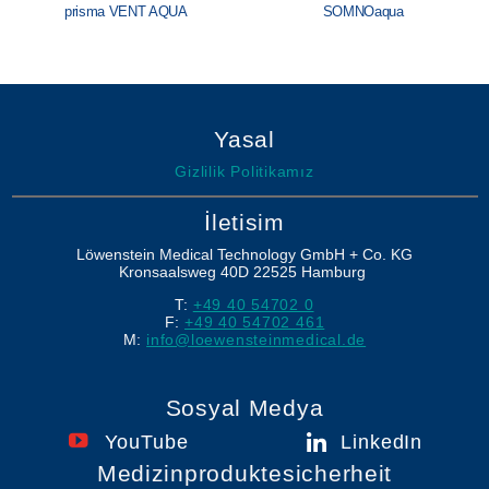
prisma VENT AQUA
SOMNOaqua
Yasal
Gizlilik Politikamız
İletisim
Löwenstein Medical Technology GmbH + Co. KG
Kronsaalsweg 40D
22525
Hamburg
T:
+49 40 54702 0
F:
+49 40 54702 461
M:
info@loewensteinmedical.de
Sosyal Medya
YouTube
LinkedIn
Medizinproduktesicherheit