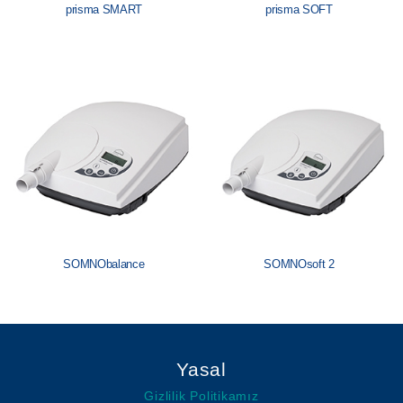
prisma SMART
prisma SOFT
SOMNObalance
SOMNOsoft 2
Yasal
Gizlilik Politikamız