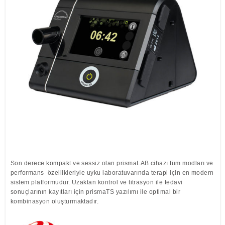
Löwenstein Medical Manufacturing
Nemlendiriciler
Compliance
Klinik Maskeler
Polisomnografi
Yazılım
Löwenstein Medical Technology
Poligrafi
Löwenstein Medical Innovation
Son derece kompakt ve sessiz olan prismaLAB cihazı tüm modları ve
performans özellikleriyle uyku laboratuvarında terapi için en modern
sistem platformudur. Uzaktan kontrol ve titrasyon ile tedavi
sonuçlarının kayıtları için prismaTS yazılımı ile optimal bir
kombinasyon oluşturmaktadır.