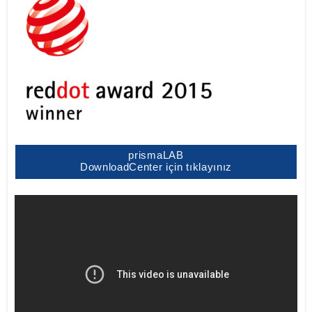
prismaLAB
DownloadCenter için tıklayınız