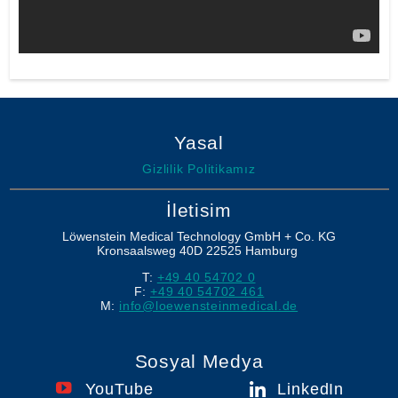
Yasal
Gizlilik Politikamız
İletisim
Löwenstein Medical Technology GmbH + Co. KG
Kronsaalsweg 40D
22525
Hamburg
T:
+49 40 54702 0
F:
+49 40 54702 461
M:
info@loewensteinmedical.de
Sosyal Medya
YouTube
LinkedIn