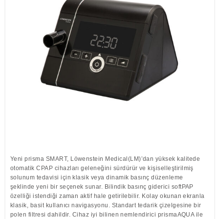
Löwenstein Medical Manufacturing
Nemlendiriciler
Compliance
Klinik Maskeler
Polisomnografi
Yazılım
Löwenstein Medical Technology
Poligrafi
Löwenstein Medical Innovation
Yeni prisma SMART, Löwenstein Medical(LM)’dan yüksek kalitede
otomatik CPAP cihazları geleneğini sürdürür ve kişiselleştirilmiş
solunum tedavisi için klasik veya dinamik basınç düzenleme
şeklinde yeni bir seçenek sunar. Bilindik basınç giderici softPAP
özelliği istendiği zaman aktif hale getirilebilir. Kolay okunan ekranla
klasik, basit kullanıcı navigasyonu. Standart tedarik çizelgesine bir
polen filtresi dahildir. Cihaz iyi bilinen nemlendirici prismaAQUA ile