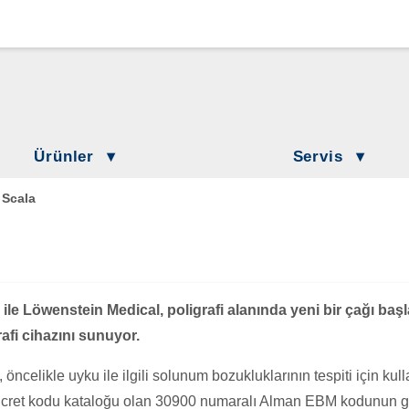
Loewenstein Medical Branches
Lö
Löwenstein Medical Austria
L
Löwenstein Medical France
Lö
Ürünler
Servis
Löwenstein Medical Netherlands
Löwenstein Academy
ilasyon
»
Scala
Hasta Bilgilendirme
Löwenstein Medical Switzerland
 Tedavisi
DownloadCenter
keler
Löwenstein Medical Türkiye
Etkinlikler
 Laboratuvarı
Löwenstein Medical UK
 ile Löwenstein Medical, poligrafi alanında yeni bir çağı başl
irasyon
rafi cihazını sunuyor.
 öncelikle uyku ile ilgili solunum bozukluklarının tespiti için kulla
 ücret kodu kataloğu olan 30900 numaralı Alman EBM kodunun gere