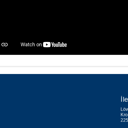
İl
Löw
Kro
22