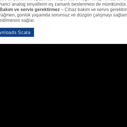
harici analog sinyallerin eş zamanlı beslenmesi de mümkündür.
Bakım ve servis gerektirmez
– Cihaz bakım ve servis gerektir
rağmen, günlük yaşamda sorunsuz ve düzgün çalışmayı sağlamak 
edilmesini sağlar.
nloads Scala