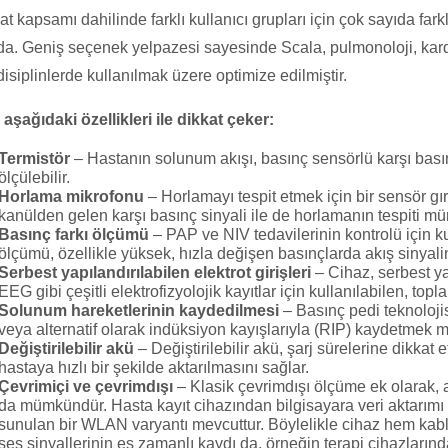
at kapsamı dahilinde farklı kullanıcı grupları için çok sayıda fa
da. Geniş seçenek yelpazesi sayesinde Scala, pulmonoloji, kardiy
 disiplinlerde kullanılmak üzere optimize edilmiştir.
aşağıdaki özellikleri ile dikkat çeker:
Termistör
– Hastanın solunum akışı, basınç sensörlü karşı basınç
ölçülebilir.
Horlama mikrofonu
– Horlamayı tespit etmek için bir sensör gı
kanülden gelen karşı basınç sinyali ile de horlamanın tespiti m
Basınç farkı ölçümü
– PAP ve NIV tedavilerinin kontrolü için ku
ölçümü, özellikle yüksek, hızla değişen basınçlarda akış sinyalin
Serbest yapılandırılabilen elektrot girişleri
– Cihaz, serbest y
EEG gibi çeşitli elektrofizyolojik kayıtlar için kullanılabilen, topl
Solunum hareketlerinin kaydedilmesi
– Basınç pedi teknolojis
veya alternatif olarak indüksiyon kayışlarıyla (RIP) kaydetmek
Değiştirilebilir akü
– Değiştirilebilir akü, şarj sürelerine dikka
hastaya hızlı bir şekilde aktarılmasını sağlar.
Çevrimiçi ve çevrimdışı
– Klasik çevrimdışı ölçüme ek olarak, a
da mümkündür. Hasta kayıt cihazından bilgisayara veri aktarımı 
sunulan bir WLAN varyantı mevcuttur. Böylelikle cihaz hem kablo
ses sinyallerinin eş zamanlı kaydı da, örneğin terapi cihazların