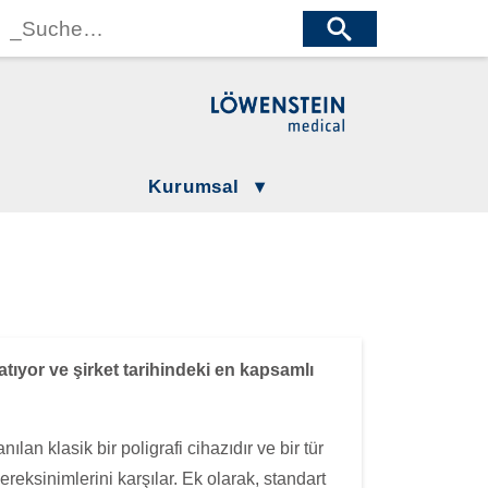
wenstein Medical Manufacturing
öwenstein Medical Technology
wenstein Medical Innovation
Kurumsal
Gizlilik Politikamız
LÖWENSTEIN GROUP
Şartlar ve Koşullar
Compliance
atıyor ve şirket tarihindeki en kapsamlı
nılan klasik bir poligrafi cihazıdır ve bir tür
ksinimlerini karşılar. Ek olarak, standart