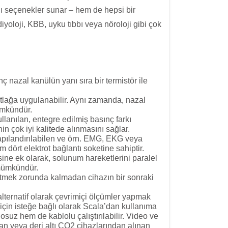
rklı seçenekler sunar – hem de hepsi bir
oloji, KBB, uyku tıbbı veya nöroloji gibi çok
 nazal kanülün yanı sıra bir termistör ile
rtlağa uygulanabilir. Aynı zamanda, nazal
ümkündür.
llanılan, entegre edilmiş basınç farkı
in çok iyi kalitede alınmasını sağlar.
apılandırılabilen ve örn. EMG, EKG veya
am dört elektrot bağlantı soketine sahiptir.
ine ek olarak, solunum hareketlerini paralel
 mümkündür.
t etmek zorunda kalmadan cihazın bir sonraki
lternatif olarak çevrimiçi ölçümler yapmak
için isteğe bağlı olarak Scala’dan kullanıma
suz hem de kablolu çalıştırılabilir. Video ve
dan veya deri altı CO2 cihazlarından alınan