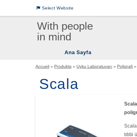
Select Website
Loewenstein Medical International Sites
With people
in mind
LM German
LM INTL English
Ana Sayfa
LM INTL Russian
Vent
Accueil
»
Produkte
»
Uyku Laboratuvarı
»
Poligrafi
LM INTL Spanish
Uyku
Scala
Mas
LM INTL Chinese
Uyku
Scala
Asp
polig
Scala,
tıbbi